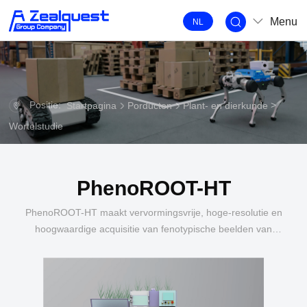
Menu
NL
Positie:
>
Startpagina
Porducten
Plant- en dierkunde
Wortelstudie
PhenoROOT-HT
PhenoROOT-HT maakt vervormingsvrije, hoge-resolutie en
hoogwaardige acquisitie van fenotypische beelden van
gewaswortels mogelijk.