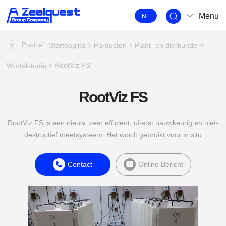
Menu
NL
Positie:
>
Startpagina
Porducten
Plant- en dierkunde
> RootViz FS
Wortelstudie
RootViz FS
RootViz FS is een nieuw, zeer efficiënt, uiterst nauwkeurig en niet-
destructief meetsysteem. Het wordt gebruikt voor in situ
beeldanalyse van de wortels van potplanten en kan
driedimensionale röntgenfoto's van wortels maken.
Contact
Online Bericht