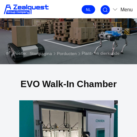
Menu
NL
Positie:
Plant- en dierkunde
Startpagina
Porducten
EVO Walk-In Chamber