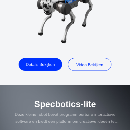
Details Bekijken
Video Bekijken
Specbotics-lite
Deze kleine robot bevat programmeerbare interactieve
software en biedt een platform om creatieve ideeën te
realiseren.