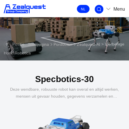
Menu
NL
Positie:
> Vierbenige
Startpagina
Porducten
Zealquest-AI
Hond Robotica
Specbotics-30
Deze wendbare, robuuste robot kan overal en altijd werken,
mensen uit gevaar houden, gegevens verzamelen en
onbeperkte wereld verkennen.